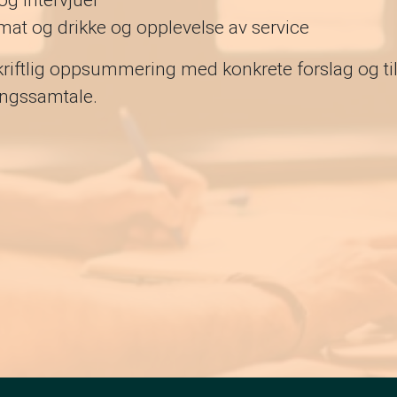
og intervjuer
at og drikke og opplevelse av service
riftlig oppsummering med konkrete forslag og til
gssamtale.