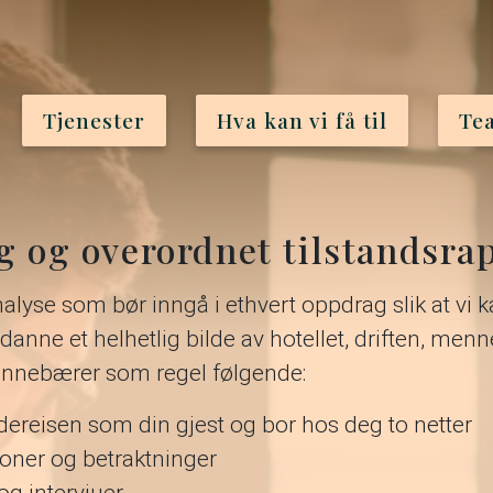
Tjenester
Hva kan vi få til
Te
g og overordnet tilstandsra
nalyse som bør inngå i ethvert oppdrag slik at vi ka
anne et helhetlig bilde av hotellet, driften, men
 innebærer som regel følgende:
ndereisen som din gjest og bor hos deg to netter
oner og betraktninger