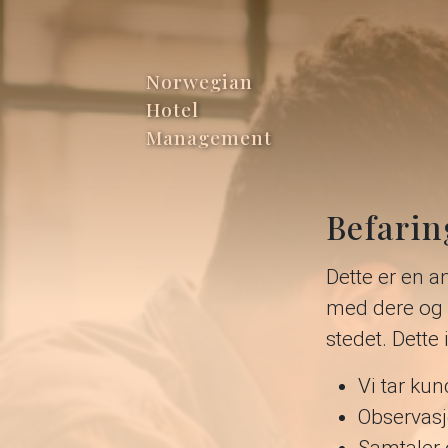
Norwegian
Hotel
Management
Befarin
Dette er en a
med dere og d
stedet. Dette
Vi tar ku
Observasj