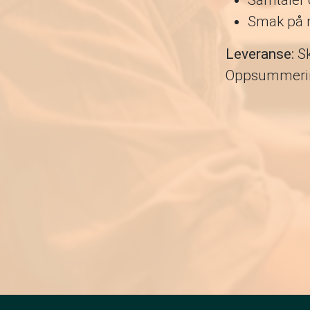
Samtaler 
Smak på m
Leveranse:
Sk
Oppsummerin