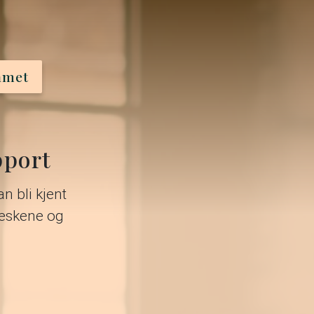
amet
pport
n bli kjent
neskene og